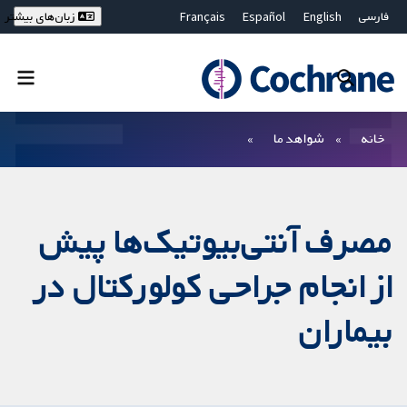
فارسی
English
Español
Français
زبان‌های بیشتر
Deutsch
Hrvatski
Русский
简体中文
繁體中文
ไทย
Bahasa Malaysia
بستن جستجو ✖
فیلترها
خانه
شواهد ما
مصرف آنتی‌بیوتیک‌ها پیش
از انجام جراحی کولورکتال در
بیماران