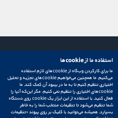
استفاده ما از cookie‌ها
میدان کاوندیش
تماس با ما
۱۳-۱۱
اخبار
ما برای کارکردن وب‌گاه از cookie‌های لازم استفاده
تحقیقات قابل
لندن
دفتر رسانه‌ای
اعتماد.
می‌کنیم. ما همچنین می‌خواهیم cookie‌های تجزیه و تحلیل
W1G 0AN
درباره ما
تصمیم‌گیری آگاهانه.
بریتانیا
فرصت‌های
اختیاری تنظیم کنیم تا به ما در بهبود آن کمک کند. ما
سلامت بهتر.
شغلی
cookie‌های اختیاری را تنظیم نمی کنیم، مگر این‌که آنها را
Cochrane
فعال کنید. با استفاده از این ابزار یک cookie‌ روی دستگاه
Library
شما تنظیم می‌شود تا تنظیمات منتخب شما را به خاطر
بسپارد. همیشه می‌توانید با کلیک بر روی پیوند «تنظیمات