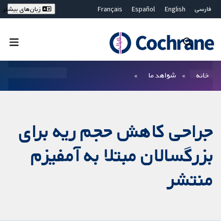
فارسی
English
Español
Français
زبان‌های بیشتر
Deutsch
Hrvatski
Русский
简体中文
繁體中文
ไทย
Bahasa Malaysia
بستن جستجو ✖
فیلترها
خانه
شواهد ما
جراحی کاهش حجم ریه برای
بزرگسالان مبتلا به آمفیزم
منتشر