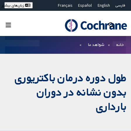
فارسی
English
Español
Français
زبان‌های بیشتر
Deutsch
Hrvatski
Русский
简体中文
繁體中文
ไทย
Bahasa Malaysia
بستن جستجو ✖
فیلترها
خانه
شواهد ما
طول دوره درمان باکتریوری
بدون نشانه در دوران
بارداری