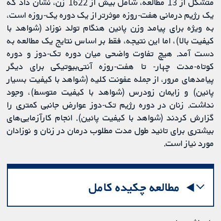
متشکل از 13 مطالعه، شامل بیش از 1622 زن، نشان داد که
یک رژیم درمانی هفت-روزه موثرتر از یک دوره یک-روزه است،
به ویژه برای پیامد وزن پائین هنگام تولد نوزاد (شواهد با
کیفیت بالا)، اما این نتیجه، فقط بر اساس نتایج یک مطالعه به
دست آمد. هیچ تفاوت واضحی میان دوره تک-دوز و دوره
کوتاه-مدت چهار- تا هفت-روزه آنتی‌بیوتیکی برای دیگر
پیامدهای مرور، از جمله عفونت کلیه (شواهد با کیفیت بسیار
پائین) و زایمان زودرس (شواهد با کیفیت متوسط)، وجود
نداشت. زنان در دوره رژیم تک-دوز عوارض جانبی کمتری را
گزارش کردند (شواهد با کیفیت پائین). انجام کارآزمایی‌های
بیشتری برای تائید طول مدت مطلوب درمان در زنان و نوزادان
مورد نیاز است.
مطالعه چکیده کامل