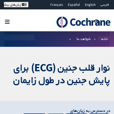
فارسی
English
Español
Français
زبان‌های بیشتر
Deutsch
Hrvatski
Русский
简体中文
繁體中文
ไทย
Bahasa Malaysia
بستن جستجو ✖
فیلترها
خانه
شواهد ما
نوار قلب جنین (ECG) برای
پایش جنین در طول زایمان
در دسترس به زیان‌های