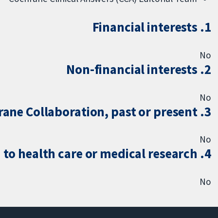
1. Financial interests
No
2. Non-financial interests
No
3. Do you hold any financial or non-financial ties with the Cochrane Collaboration, past or present
No
4. Commercial organisation with an interest in any topic related to health care or medical research
No