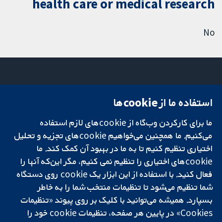
health care or medical research
No
استفاده ما از cookie‌ها
میدان کاوندیش
تماس با ما
۱۳-۱۱
اخبار
ما برای کارکردن وب‌گاه از cookie‌های لازم استفاده
تحقیقات قابل
لندن
دفتر رسانه‌ای
اعتماد.
W1G 0AN
درباره ما
می‌کنیم. ما همچنین می‌خواهیم cookie‌های تجزیه و تحلیل
تصمیم‌گیری آگاهانه.
بریتانیا
فرصت‌های
اختیاری تنظیم کنیم تا به ما در بهبود آن کمک کند. ما
سلامت بهتر.
شغلی
cookie‌های اختیاری را تنظیم نمی کنیم، مگر این‌که آنها را
Cochrane
فعال کنید. با استفاده از این ابزار یک cookie‌ روی دستگاه
Library
شما تنظیم می‌شود تا تنظیمات منتخب شما را به خاطر
بسپارد. همیشه می‌توانید با کلیک بر روی پیوند «تنظیمات
Cookies» در پایین هر صفحه، تنظیمات cookie‌ خود را
شبکه همکاری کاکرین، یک مؤسسه خیریه (شماره 1045921) و یک شرکت با