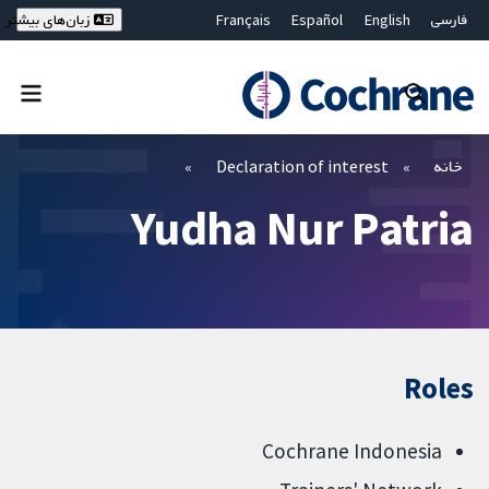
فارسی
English
Español
Français
زبان‌های بیشتر
Deutsch
Hrvatski
Русский
简体中文
繁體中文
ไทย
Bahasa Malaysia
بستن جستجو ✖
فیلترها
خانه
Declaration of interest
Yudha Nur Patria
Roles
Cochrane Indonesia