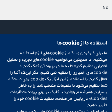
No
استفاده ما از cookie‌ها
میدان کاوندیش
تماس با ما
۱۳-۱۱
اخبار
ما برای کارکردن وب‌گاه از cookie‌های لازم استفاده
تحقیقات قابل
لندن
دفتر رسانه‌ای
اعتماد.
می‌کنیم. ما همچنین می‌خواهیم cookie‌های تجزیه و تحلیل
W1G 0AN
درباره ما
تصمیم‌گیری آگاهانه.
بریتانیا
فرصت‌های
اختیاری تنظیم کنیم تا به ما در بهبود آن کمک کند. ما
سلامت بهتر.
شغلی
cookie‌های اختیاری را تنظیم نمی کنیم، مگر این‌که آنها را
Cochrane
فعال کنید. با استفاده از این ابزار یک cookie‌ روی دستگاه
Library
شما تنظیم می‌شود تا تنظیمات منتخب شما را به خاطر
بسپارد. همیشه می‌توانید با کلیک بر روی پیوند «تنظیمات
Cookies» در پایین هر صفحه، تنظیمات cookie‌ خود را
شبکه همکاری کاکرین، یک مؤسسه خیریه (شماره 1045921) و یک شرکت با
تغییر دهید.
مسئولیت محدود به‌صورت ضمانت (شماره 03044323) ثبت‌شده در انگلستان
و ولز است. شماره ثبت مالیات بر ارزش افزوده: GB 718 2127 49.
برای اطلاعات بیشتر در مورد cookie‌هایی که استفاده