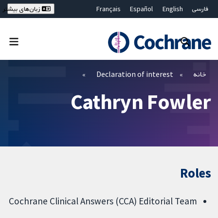
فارسی
English
Español
Français
زبان‌های بیشتر
Deutsch
Hrvatski
Русский
简体中文
繁體中文
ไทย
Bahasa Malaysia
بستن جستجو ✖
فیلترها
خانه
Declaration of interest
Cathryn Fowler
Roles
Cochrane Clinical Answers (CCA) Editorial Team