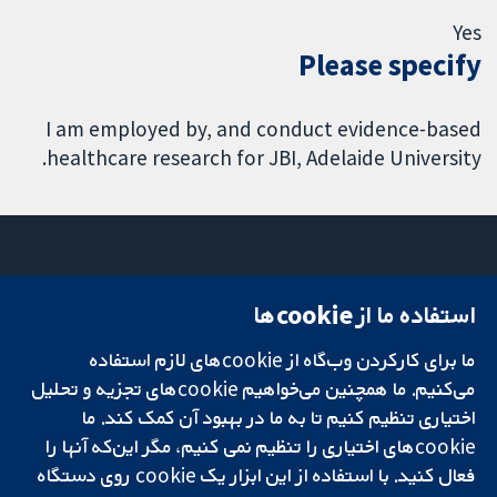
Yes
Please specify
I am employed by, and conduct evidence-based
healthcare research for JBI, Adelaide University.
استفاده ما از cookie‌ها
میدان کاوندیش
تماس با ما
۱۳-۱۱
اخبار
ما برای کارکردن وب‌گاه از cookie‌های لازم استفاده
تحقیقات قابل
لندن
دفتر رسانه‌ای
اعتماد.
W1G 0AN
درباره ما
می‌کنیم. ما همچنین می‌خواهیم cookie‌های تجزیه و تحلیل
تصمیم‌گیری آگاهانه.
بریتانیا
فرصت‌های
اختیاری تنظیم کنیم تا به ما در بهبود آن کمک کند. ما
سلامت بهتر.
شغلی
cookie‌های اختیاری را تنظیم نمی کنیم، مگر این‌که آنها را
Cochrane
فعال کنید. با استفاده از این ابزار یک cookie‌ روی دستگاه
Library