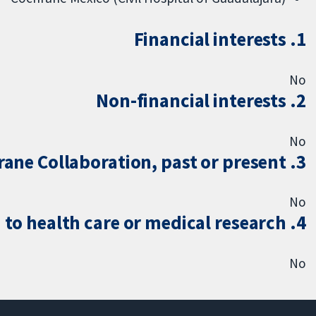
1. Financial interests
No
2. Non-financial interests
No
3. Do you hold any financial or non-financial ties with the Cochrane Collaboration, past or present
No
4. Commercial organisation with an interest in any topic related to health care or medical research
No