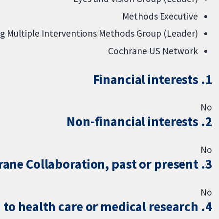
Methods Executive
(Leader) Comparing Multiple Interventions Methods Group
Cochrane US Network
1. Financial interests
No
2. Non-financial interests
No
3. Do you hold any financial or non-financial ties with the Cochrane Collaboration, past or present
No
4. Commercial organisation with an interest in any topic related to health care or medical research