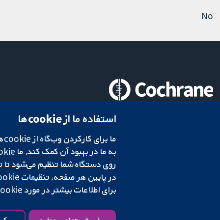
No
تحقیقات قابل اعتماد.
استفاده ما از cookie‌ها
تصمیم‌گیری آگاهانه.
سلامت بهتر.
شبکه همکاری کاکرین، یک مؤسسه خیریه (شماره 1045921) و یک شرکت با مسئولیت محدود به‌صورت ضمانت (شماره 03044323) ثبت‌شده در انگلستان و ولز است. شماره ثبت مالیات بر ارزش افزوده: GB 718 2127 49.
در پایین هر صفحه، تنظیمات cookie‌ خود را تغییر دهید.
برای اطلاعات بیشتر در مورد cookie‌هایی که استفاده می‌کنیم،
شرایط و ضوابط وب‌سایت
|
سلب مسئولیت
|
حریم خصوصی
|
سیاست کوکی‌ها