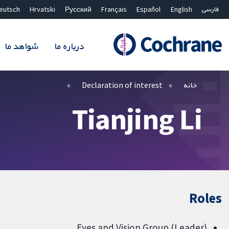
فارسی
English
Español
Français
Русский
Hrvatski
eutsch
درباره ما
شواهد ما
بستن جستجو ✖
فیلترها
خانه
Declaration of interest
Tianjing Li
Roles
(Leader) Eyes and Vision Group