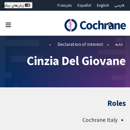
فارسی
English
Español
Français
زبان‌های بیشتر
Deutsch
Hrvatski
Русский
简体中文
繁體中文
ไทย
Bahasa Malaysia
بستن جستجو ✖
فیلترها
خانه
Declaration of interest
Cinzia Del Giovane
Roles
Cochrane Italy