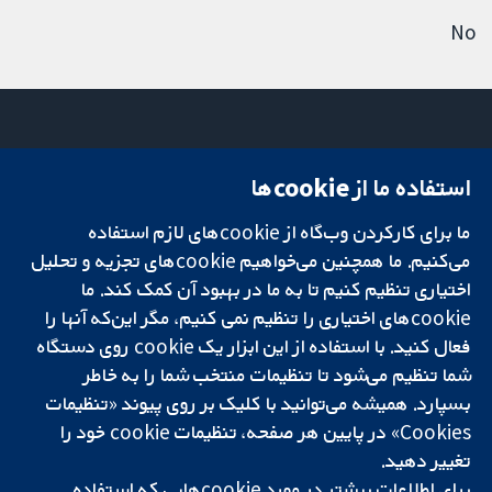
No
استفاده ما از cookie‌ها
میدان کاوندیش
تماس با ما
۱۳-۱۱
اخبار
ما برای کارکردن وب‌گاه از cookie‌های لازم استفاده
تحقیقات قابل
لندن
دفتر رسانه‌ای
اعتماد.
می‌کنیم. ما همچنین می‌خواهیم cookie‌های تجزیه و تحلیل
W1G 0AN
درباره ما
تصمیم‌گیری آگاهانه.
بریتانیا
فرصت‌های
اختیاری تنظیم کنیم تا به ما در بهبود آن کمک کند. ما
سلامت بهتر.
شغلی
cookie‌های اختیاری را تنظیم نمی کنیم، مگر این‌که آنها را
Cochrane
فعال کنید. با استفاده از این ابزار یک cookie‌ روی دستگاه
Library
شما تنظیم می‌شود تا تنظیمات منتخب شما را به خاطر
بسپارد. همیشه می‌توانید با کلیک بر روی پیوند «تنظیمات
Cookies» در پایین هر صفحه، تنظیمات cookie‌ خود را
شبکه همکاری کاکرین، یک مؤسسه خیریه (شماره 1045921) و یک شرکت با
تغییر دهید.
مسئولیت محدود به‌صورت ضمانت (شماره 03044323) ثبت‌شده در انگلستان
و ولز است. شماره ثبت مالیات بر ارزش افزوده: GB 718 2127 49.
برای اطلاعات بیشتر در مورد cookie‌هایی که استفاده