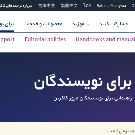
D
Bahasa Malaysia
ไทย
繁體中文
简体中文
درباره ترجمه‌های کاک
مشارکت کنید
بیاموزید
محصولات و خدمات
برای ن
upport
Editorial policies
Handbooks and manual
برای نویسندگان
راهنمایی برای نویسندگان مرور کاکرین
ر دسترس است