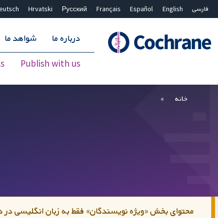
فارسی
English
Español
Français
Русский
Hrvatski
eutsch
درباره ما
شواهد ما
s
Publish with us
بستن جستجو ✖
فیلترها
خانه
محتوای بخش «ویژه نویسندگان» فقط به زبان انگلیسی د