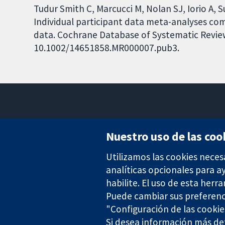
Tudur Smith C, Marcucci M, Nolan SJ, Iorio A, S
Individual participant data meta-analyses c
data. Cochrane Database of Systematic Reviews
10.1002/14651858.MR000007.pub3.
Nuestro uso de las coo
Utilizamos las cookies neces
Evidencia fiable.
Decisiones informadas.
analíticas opcionales para 
Mejor salud.
habilite. El uso de esta herr
Puede cambiar sus preferenc
"Configuración de las cookie
Si desea información más det
The Cochrane Collaboration is a charity (no. 1045921) and a comp