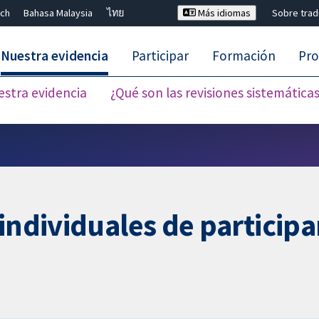
ch
Bahasa Malaysia
ไทย
Más idiomas
Sobre tra
Nuestra evidencia
Participar
Formación
Pro
estra evidencia
¿Qué son las revisiones sistemática
Cerrar búsqueda ✖
individuales de participa
s