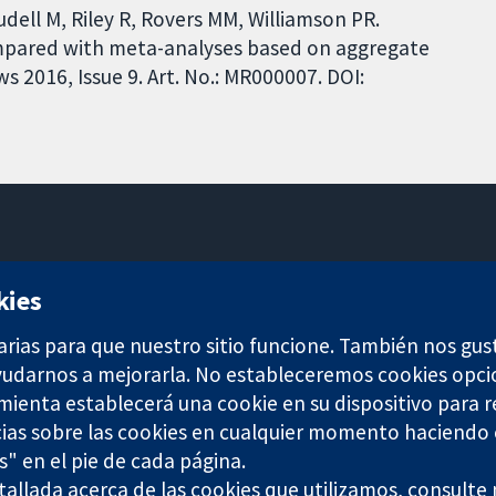
udell M, Riley R, Rovers MM, Williamson PR.
ompared with meta-analyses based on aggregate
 2016, Issue 9. Art. No.: MR000007. DOI:
11-13 Cavendish Square
kies
Londres
W1G 0AN
arias para que nuestro sitio funcione. También nos gus
Reino Unido
ayudarnos a mejorarla. No estableceremos cookies opci
amienta establecerá una cookie en su dispositivo para r
ias sobre las cookies en cualquier momento haciendo c
s" en el pie de cada página.
allada acerca de las cookies que utilizamos, consulte
any limited by guarantee (no. 03044323) registered in England & W