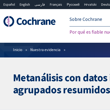
Español
English
فارسی
Français
Русский
Hrvatski
Deuts
繁體中文
简体中文
Sobre Cochrane
Por qué es fiable nu
Filtros
Inicio
Nuestra evidencia
Metanálisis con datos 
agrupados resumido