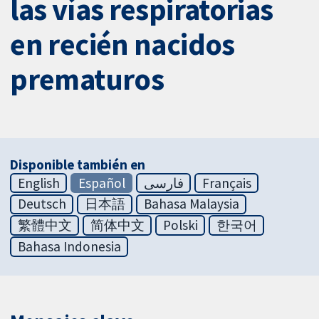
las vías respiratorias
en recién nacidos
prematuros
Disponible también en
English
Español
فارسی
Français
Deutsch
日本語
Bahasa Malaysia
繁體中文
简体中文
Polski
한국어
Bahasa Indonesia