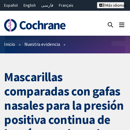
Español
English
فارسی
Français
Más idiomas
Русский
Hrvatski
Deutsch
Bahasa Malaysia
ไทย
繁體中文
简体中文
Cerrar búsqueda ✖
Filtros
Inicio
Nuestra evidencia
Mascarillas
comparadas con gafas
nasales para la presión
positiva continua de