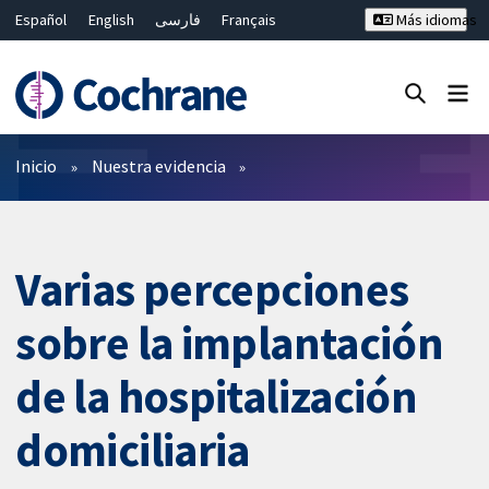
Español
English
فارسی
Français
Más idiomas
Русский
Hrvatski
Deutsch
Bahasa Malaysia
ไทย
繁體中文
简体中文
Cerrar búsqueda ✖
Filtros
Inicio
Nuestra evidencia
Varias percepciones
sobre la implantación
de la hospitalización
domiciliaria