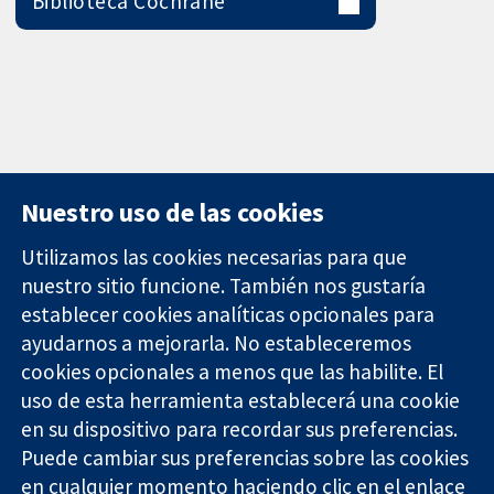
Biblioteca Cochrane
Nuestro uso de las cookies
Utilizamos las cookies necesarias para que
nuestro sitio funcione. También nos gustaría
11-13 Cavendish
Contacto
establecer cookies analíticas opcionales para
Square
Noticias
ayudarnos a mejorarla. No estableceremos
Evidencia fiable.
Londres
Prensa
Decisiones
cookies opcionales a menos que las habilite. El
W1G 0AN
Sobre
informadas.
Reino Unido
nosotros
uso de esta herramienta establecerá una cookie
Mejor salud.
Empleo
en su dispositivo para recordar sus preferencias.
Cochrane
Puede cambiar sus preferencias sobre las cookies
Library
en cualquier momento haciendo clic en el enlace