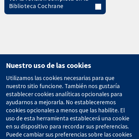
Biblioteca Cochrane
Nuestro uso de las cookies
Utilizamos las cookies necesarias para que
nuestro sitio funcione. También nos gustaría
11-13 Cavendish
Contacto
establecer cookies analíticas opcionales para
Square
Noticias
ayudarnos a mejorarla. No estableceremos
Evidencia fiable.
Londres
Prensa
Decisiones
cookies opcionales a menos que las habilite. El
W1G 0AN
Sobre
informadas.
Reino Unido
nosotros
uso de esta herramienta establecerá una cookie
Mejor salud.
Empleo
en su dispositivo para recordar sus preferencias.
Cochrane
Puede cambiar sus preferencias sobre las cookies
Library