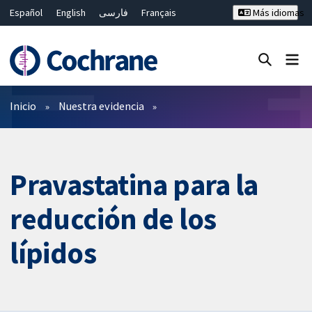
Español
English
فارسی
Français
Más idiomas
Русский
Hrvatski
Deutsch
Bahasa Malaysia
ไทย
繁體中文
简体中文
Cerrar búsqueda ✖
Filtros
Inicio
Nuestra evidencia
Pravastatina para la
reducción de los
lípidos