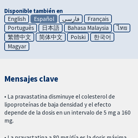
Disponible también en
English
Español
فارسی
Français
Português
日本語
Bahasa Malaysia
ไทย
繁體中文
简体中文
Polski
한국어
Magyar
Mensajes clave
• La pravastatina disminuye el colesterol de
lipoproteínas de baja densidad y el efecto
depende de la dosis en un intervalo de 5 mg a 160
mg.
• La pravastatina a 80 mg/día es la dosis máxima