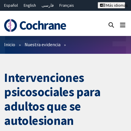
Español
English
فارسی
Français
Más idiomas
Русский
Hrvatski
Deutsch
Bahasa Malaysia
ไทย
繁體中文
简体中文
Cerrar búsqueda ✖
Filtros
Inicio
Nuestra evidencia
Intervenciones
psicosociales para
adultos que se
autolesionan