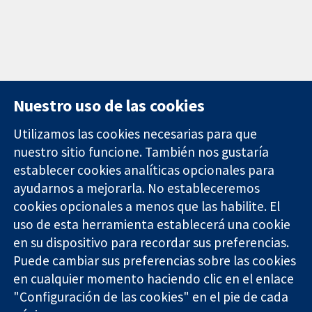
Nuestro uso de las cookies
Utilizamos las cookies necesarias para que
nuestro sitio funcione. También nos gustaría
11-13 Cavendish
Contacto
establecer cookies analíticas opcionales para
Square
Noticias
ayudarnos a mejorarla. No estableceremos
Evidencia fiable.
Londres
Prensa
Decisiones
W1G 0AN
Sobre
cookies opcionales a menos que las habilite. El
informadas.
Reino Unido
nosotros
uso de esta herramienta establecerá una cookie
Mejor salud.
Empleo
en su dispositivo para recordar sus preferencias.
Cochrane
Puede cambiar sus preferencias sobre las cookies
Library
en cualquier momento haciendo clic en el enlace
"Configuración de las cookies" en el pie de cada