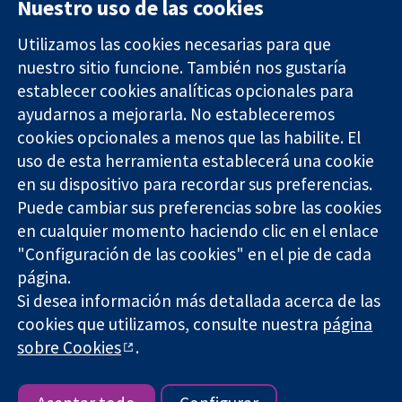
Nuestro uso de las cookies
Utilizamos las cookies necesarias para que
nuestro sitio funcione. También nos gustaría
11-13 Cavendish
Contacto
establecer cookies analíticas opcionales para
Square
Noticias
ayudarnos a mejorarla. No estableceremos
Evidencia fiable.
Londres
Prensa
Decisiones
cookies opcionales a menos que las habilite. El
W1G 0AN
Sobre
informadas.
Reino Unido
nosotros
uso de esta herramienta establecerá una cookie
Mejor salud.
Empleo
en su dispositivo para recordar sus preferencias.
Cochrane
Puede cambiar sus preferencias sobre las cookies
Library
en cualquier momento haciendo clic en el enlace
"Configuración de las cookies" en el pie de cada
página.
The Cochrane Collaboration is a charity (no. 1045921) and a
Si desea información más detallada acerca de las
company limited by guarantee (no. 03044323) registered in
cookies que utilizamos, consulte nuestra
página
England & Wales. VAT registration number GB 718 2127 49.
sobre Cookies
.
Copyright © 2026 The Cochrane Collaboration
Términos y condiciones del sitio web
|
Responsabilidades
|
Privacidad
|
Política de cookies
|
Configuración de cookies