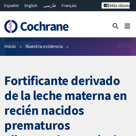
Español
English
فارسی
Français
Más idiomas
Русский
Hrvatski
Deutsch
Bahasa Malaysia
ไทย
繁體中文
简体中文
Cerrar búsqueda ✖
Filtros
Inicio
Nuestra evidencia
Fortificante derivado
de la leche materna en
recién nacidos
prematuros