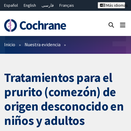
Español
English
فارسی
Français
Más idiomas
Русский
Hrvatski
Deutsch
Bahasa Malaysia
ไทย
繁體中文
简体中文
Cerrar búsqueda ✖
Filtros
Inicio
Nuestra evidencia
Tratamientos para el
prurito (comezón) de
origen desconocido en
niños y adultos