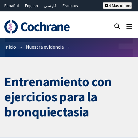
Español
English
فارسی
Français
Más idiomas
Русский
Hrvatski
Deutsch
Bahasa Malaysia
ไทย
繁體中文
简体中文
Cerrar búsqueda ✖
Filtros
Inicio
Nuestra evidencia
Entrenamiento con
ejercicios para la
bronquiectasia