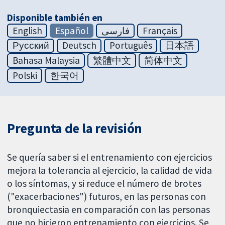
Disponible también en
English
Español
فارسی
Français
Русский
Deutsch
Português
日本語
Bahasa Malaysia
繁體中文
简体中文
Polski
한국어
Pregunta de la revisión
Se quería saber si el entrenamiento con ejercicios
mejora la tolerancia al ejercicio, la calidad de vida
o los síntomas, y si reduce el número de brotes
("exacerbaciones") futuros, en las personas con
bronquiectasia en comparación con las personas
que no hicieron entrenamiento con ejercicios. Se