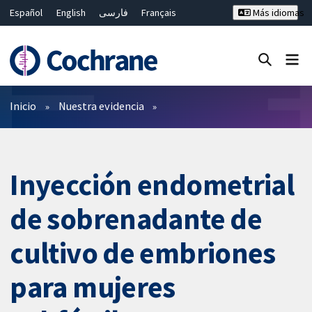
Español
English
فارسی
Français
Más idiomas
Русский
Hrvatski
Deutsch
Bahasa Malaysia
ไทย
繁體中文
简体中文
Cerrar búsqueda ✖
Filtros
Inicio
Nuestra evidencia
Inyección endometrial
de sobrenadante de
cultivo de embriones
para mujeres