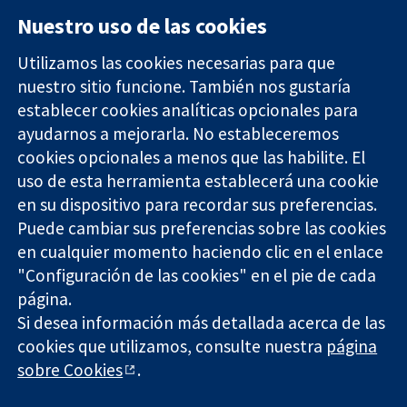
Nuestro uso de las cookies
Utilizamos las cookies necesarias para que
nuestro sitio funcione. También nos gustaría
11-13 Cavendish
Contacto
establecer cookies analíticas opcionales para
Square
Noticias
ayudarnos a mejorarla. No estableceremos
Evidencia fiable.
Londres
Prensa
Decisiones
cookies opcionales a menos que las habilite. El
W1G 0AN
Sobre
informadas.
Reino Unido
nosotros
uso de esta herramienta establecerá una cookie
Mejor salud.
Empleo
en su dispositivo para recordar sus preferencias.
Cochrane
Puede cambiar sus preferencias sobre las cookies
Library
en cualquier momento haciendo clic en el enlace
"Configuración de las cookies" en el pie de cada
página.
The Cochrane Collaboration is a charity (no. 1045921) and a
Si desea información más detallada acerca de las
company limited by guarantee (no. 03044323) registered in
England & Wales. VAT registration number GB 718 2127 49.
cookies que utilizamos, consulte nuestra
página
sobre Cookies
.
Copyright © 2026 The Cochrane Collaboration
Términos y condiciones del sitio web
|
Responsabilidades
|