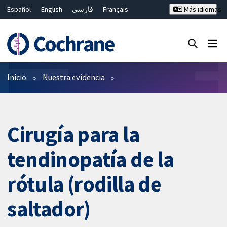
Español
English
فارسی
Français
Más idiomas
Русский
Hrvatski
Deutsch
Bahasa Malaysia
ไทย
繁體中文
简体中文
Cerrar búsqueda ✖
Filtros
Inicio
Nuestra evidencia
Cirugía para la
tendinopatía de la
rótula (rodilla de
saltador)