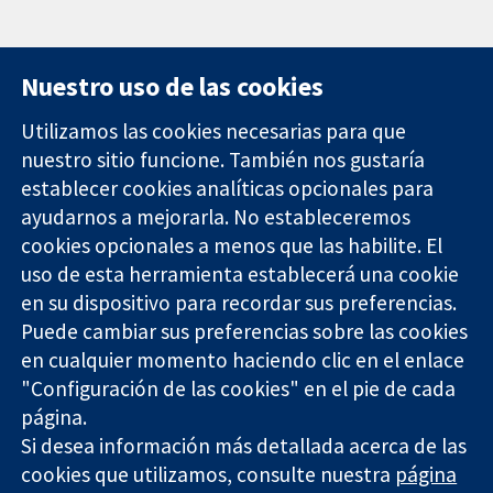
Nuestro uso de las cookies
Utilizamos las cookies necesarias para que
nuestro sitio funcione. También nos gustaría
11-13 Cavendish
Contacto
establecer cookies analíticas opcionales para
Square
Noticias
ayudarnos a mejorarla. No estableceremos
Evidencia fiable.
Londres
Prensa
Decisiones
cookies opcionales a menos que las habilite. El
W1G 0AN
Sobre
informadas.
Reino Unido
nosotros
uso de esta herramienta establecerá una cookie
Mejor salud.
Empleo
en su dispositivo para recordar sus preferencias.
Cochrane
Puede cambiar sus preferencias sobre las cookies
Library
en cualquier momento haciendo clic en el enlace
"Configuración de las cookies" en el pie de cada
página.
The Cochrane Collaboration is a charity (no. 1045921) and a
Si desea información más detallada acerca de las
company limited by guarantee (no. 03044323) registered in
England & Wales. VAT registration number GB 718 2127 49.
cookies que utilizamos, consulte nuestra
página