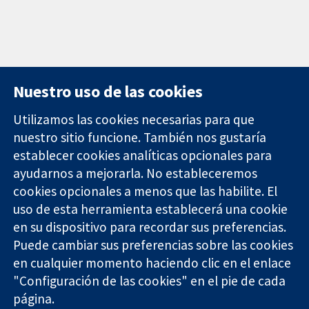
Nuestro uso de las cookies
Utilizamos las cookies necesarias para que
nuestro sitio funcione. También nos gustaría
11-13 Cavendish
Contacto
establecer cookies analíticas opcionales para
Square
Noticias
ayudarnos a mejorarla. No estableceremos
Evidencia fiable.
Londres
Prensa
Decisiones
W1G 0AN
Sobre
cookies opcionales a menos que las habilite. El
informadas.
Reino Unido
nosotros
uso de esta herramienta establecerá una cookie
Mejor salud.
Empleo
en su dispositivo para recordar sus preferencias.
Cochrane
Puede cambiar sus preferencias sobre las cookies
Library
en cualquier momento haciendo clic en el enlace
"Configuración de las cookies" en el pie de cada
página.
The Cochrane Collaboration is a charity (no. 1045921) and a