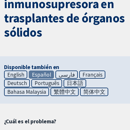
inmunosupresora en
trasplantes de órganos
sólidos
Disponible también en
English
Español
فارسی
Français
Deutsch
Português
日本語
Bahasa Malaysia
繁體中文
简体中文
¿Cuál es el problema?