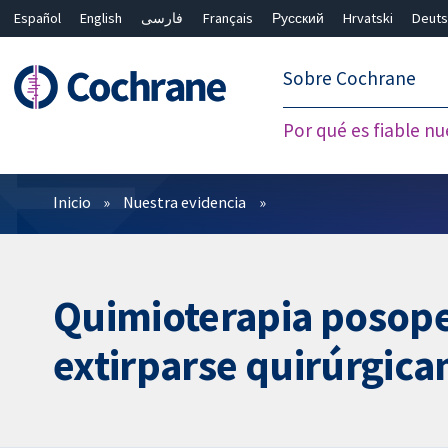
Español
English
فارسی
Français
Русский
Hrvatski
Deuts
繁體中文
简体中文
Sobre Cochrane
Por qué es fiable nu
Filtros
Inicio
Nuestra evidencia
Quimioterapia posope
extirparse quirúrgic