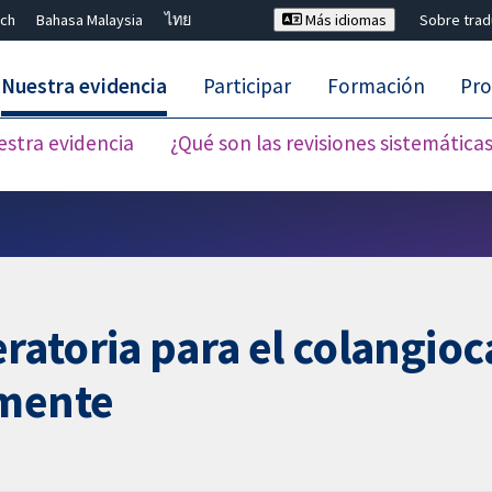
ch
Bahasa Malaysia
ไทย
Más idiomas
Sobre tra
Nuestra evidencia
Participar
Formación
Pro
estra evidencia
¿Qué son las revisiones sistemática
Cerrar búsqueda ✖
ratoria para el colangi
amente