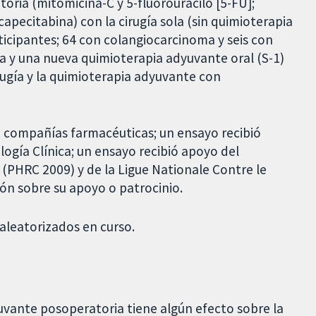
oria (mitomicina-C y 5-fluorouracilo [5-FU];
apecitabina) con la cirugía sola (sin quimioterapia
icipantes; 64 con colangiocarcinoma y seis con
ía y una nueva quimioterapia adyuvante oral (S-1)
irugía y la quimioterapia adyuvante con
e compañías farmacéuticas; un ensayo recibió
ogía Clínica; un ensayo recibió apoyo del
(PHRC 2009) y de la Ligue Nationale Contre le
ón sobre su apoyo o patrocinio.
 aleatorizados en curso.
yuvante posoperatoria tiene algún efecto sobre la