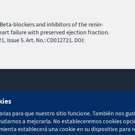
Beta-blockers and inhibitors of the renin-
rt failure with preserved ejection fraction.
 Issue 5. Art. No.: CD012721. DOI:
11-13 Cavendish Square
kies
Londres
W1G 0AN
arias para que nuestro sitio funcione. También nos gus
Reino Unido
ayudarnos a mejorarla. No estableceremos cookies opci
amienta establecerá una cookie en su dispositivo para r