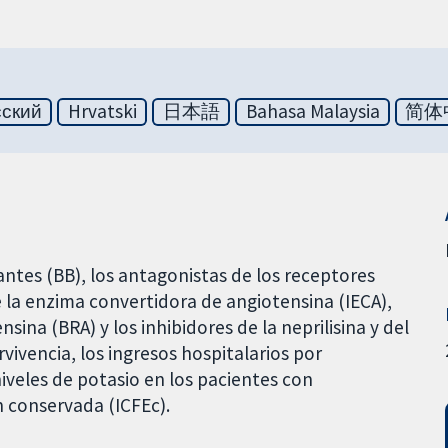
сский
Hrvatski
日本語
Bahasa Malaysia
简体
antes (BB), los antagonistas de los receptores
e la enzima convertidora de angiotensina (IECA),
ina (BRA) y los inhibidores de la neprilisina y del
vivencia, los ingresos hospitalarios por
 niveles de potasio en los pacientes con
n conservada (ICFEc).