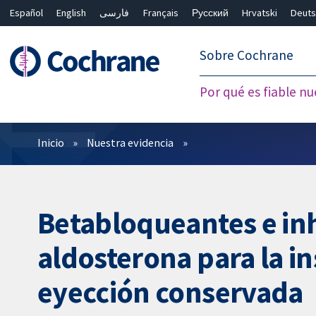
Español
English
فارسی
Français
Русский
Hrvatski
Deuts
繁體中文
简体中文
Sobre Cochrane
Por qué es fiable nu
Filtros
Inicio
Nuestra evidencia
Betabloqueantes e inh
aldosterona para la in
eyección conservada