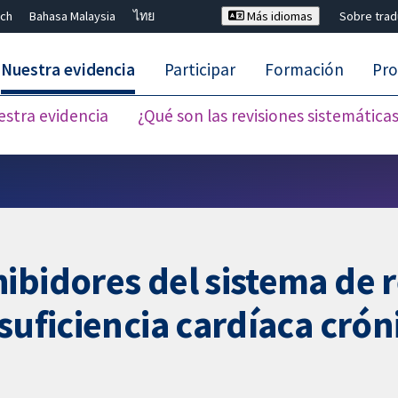
ch
Bahasa Malaysia
ไทย
Más idiomas
Sobre tra
Nuestra evidencia
Participar
Formación
Pro
estra evidencia
¿Qué son las revisiones sistemática
Cerrar búsqueda ✖
ibidores del sistema de 
suficiencia cardíaca crón