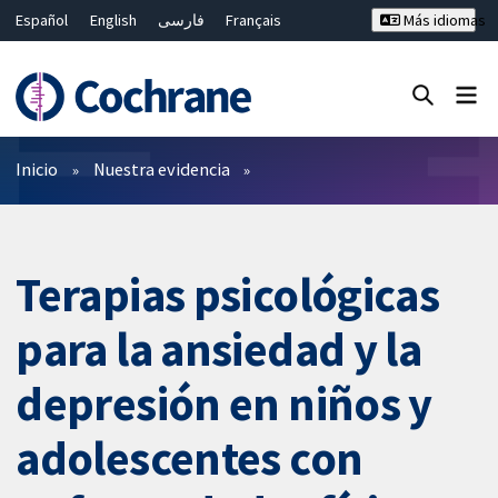
Español
English
فارسی
Français
Más idiomas
Русский
Hrvatski
Deutsch
Bahasa Malaysia
ไทย
繁體中文
简体中文
Cerrar búsqueda ✖
Filtros
Inicio
Nuestra evidencia
Terapias psicológicas
para la ansiedad y la
depresión en niños y
adolescentes con