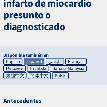
infarto de miocardio
presunto o
diagnosticado
Disponible también en
English
Español
فارسی
Français
Русский
Hrvatski
Bahasa Malaysia
繁體中文
简体中文
Polski
Antecedentes