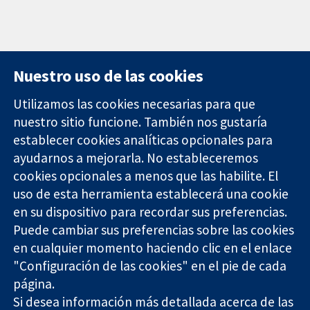
Nuestro uso de las cookies
Utilizamos las cookies necesarias para que
nuestro sitio funcione. También nos gustaría
11-13 Cavendish
Contacto
establecer cookies analíticas opcionales para
Square
Noticias
ayudarnos a mejorarla. No estableceremos
Evidencia fiable.
Londres
Prensa
Decisiones
cookies opcionales a menos que las habilite. El
W1G 0AN
Sobre
informadas.
Reino Unido
nosotros
uso de esta herramienta establecerá una cookie
Mejor salud.
Empleo
en su dispositivo para recordar sus preferencias.
Cochrane
Puede cambiar sus preferencias sobre las cookies
Library
en cualquier momento haciendo clic en el enlace
"Configuración de las cookies" en el pie de cada
página.
The Cochrane Collaboration is a charity (no. 1045921) and a
Si desea información más detallada acerca de las
company limited by guarantee (no. 03044323) registered in