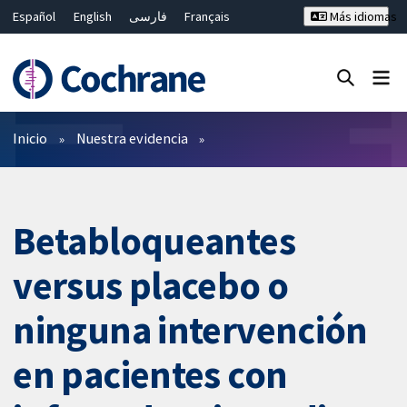
Español
English
فارسی
Français
Más idiomas
Русский
Hrvatski
Deutsch
Bahasa Malaysia
ไทย
繁體中文
简体中文
Cerrar búsqueda ✖
Filtros
Inicio
Nuestra evidencia
Betabloqueantes
versus placebo o
ninguna intervención
en pacientes con