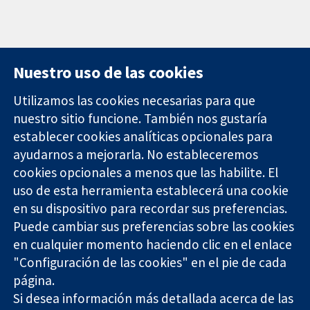
Nuestro uso de las cookies
Utilizamos las cookies necesarias para que
nuestro sitio funcione. También nos gustaría
11-13 Cavendish
Contacto
establecer cookies analíticas opcionales para
Square
Noticias
ayudarnos a mejorarla. No estableceremos
Evidencia fiable.
Londres
Prensa
Decisiones
cookies opcionales a menos que las habilite. El
W1G 0AN
Sobre
informadas.
Reino Unido
nosotros
uso de esta herramienta establecerá una cookie
Mejor salud.
Empleo
en su dispositivo para recordar sus preferencias.
Cochrane
Puede cambiar sus preferencias sobre las cookies
Library
en cualquier momento haciendo clic en el enlace
"Configuración de las cookies" en el pie de cada
página.
The Cochrane Collaboration is a charity (no. 1045921) and a
Si desea información más detallada acerca de las
company limited by guarantee (no. 03044323) registered in