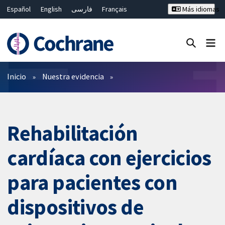
Español
English
فارسی
Français
Más idiomas
Русский
Hrvatski
Deutsch
Bahasa Malaysia
ไทย
繁體中文
简体中文
Cerrar búsqueda ✖
Filtros
Inicio
Nuestra evidencia
Rehabilitación
cardíaca con ejercicios
para pacientes con
dispositivos de