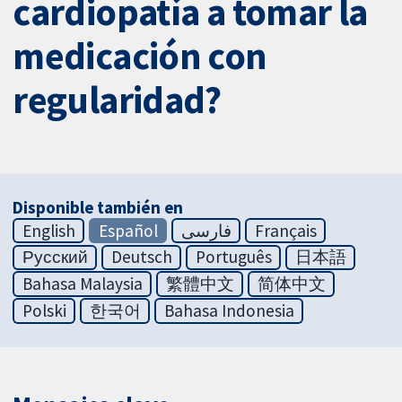
cardiopatía a tomar la
medicación con
regularidad?
Disponible también en
English
Español
فارسی
Français
Русский
Deutsch
Português
日本語
Bahasa Malaysia
繁體中文
简体中文
Polski
한국어
Bahasa Indonesia