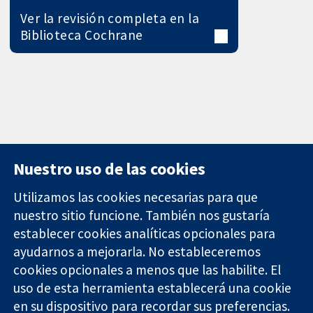
Ver la revisión completa en la
Biblioteca Cochrane
Nuestro uso de las cookies
Utilizamos las cookies necesarias para que
nuestro sitio funcione. También nos gustaría
11-13 Cavendish
Contacto
establecer cookies analíticas opcionales para
Square
Noticias
ayudarnos a mejorarla. No estableceremos
Evidencia fiable.
Londres
Prensa
Decisiones
W1G 0AN
Sobre
cookies opcionales a menos que las habilite. El
informadas.
Reino Unido
nosotros
uso de esta herramienta establecerá una cookie
Mejor salud.
Empleo
en su dispositivo para recordar sus preferencias.