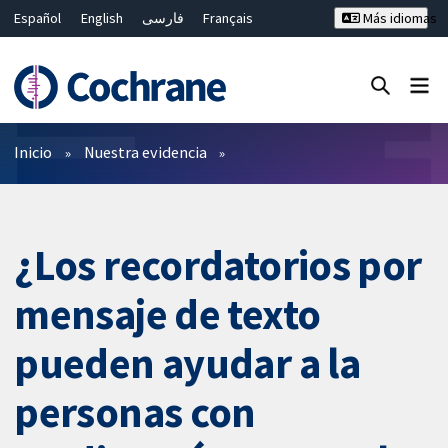
Español
English
فارسی
Français
Más idiomas
Русский
Hrvatski
Deutsch
Bahasa Malaysia
ไทย
繁體中文
简体中文
Cerrar búsqueda ✖
Filtros
Inicio
Nuestra evidencia
¿Los recordatorios por
mensaje de texto
pueden ayudar a la
personas con