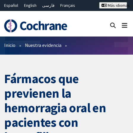
Español
English
فارسی
Français
Más idiomas
Русский
Hrvatski
Deutsch
Bahasa Malaysia
ไทย
繁體中文
简体中文
Cerrar búsqueda ✖
Filtros
Inicio
Nuestra evidencia
Fármacos que
previenen la
hemorragia oral en
pacientes con