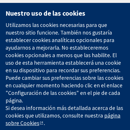
Nuestro uso de las cookies
Utilizamos las cookies necesarias para que
nuestro sitio funcione. También nos gustaría
11-13 Cavendish
Contacto
establecer cookies analíticas opcionales para
Square
Noticias
ayudarnos a mejorarla. No estableceremos
Evidencia fiable.
Londres
Prensa
Decisiones
cookies opcionales a menos que las habilite. El
W1G 0AN
Sobre
informadas.
Reino Unido
nosotros
uso de esta herramienta establecerá una cookie
Mejor salud.
Empleo
en su dispositivo para recordar sus preferencias.
Cochrane
Puede cambiar sus preferencias sobre las cookies
Library
en cualquier momento haciendo clic en el enlace
"Configuración de las cookies" en el pie de cada
página.
The Cochrane Collaboration is a charity (no. 1045921) and a
Si desea información más detallada acerca de las
company limited by guarantee (no. 03044323) registered in
cookies que utilizamos, consulte nuestra
página
England & Wales. VAT registration number GB 718 2127 49.
sobre Cookies
.
Copyright © 2026 The Cochrane Collaboration