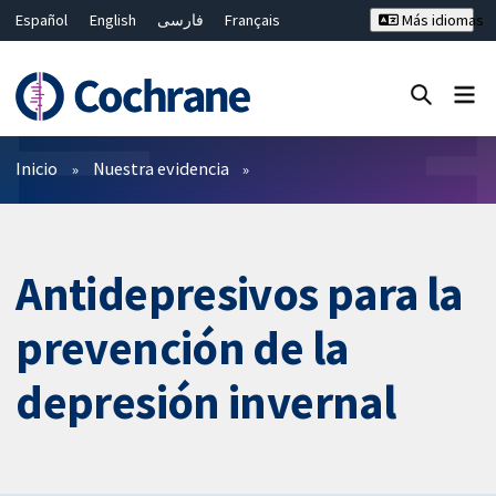
Español
English
فارسی
Français
Más idiomas
Русский
Hrvatski
Deutsch
Bahasa Malaysia
ไทย
繁體中文
简体中文
Cerrar búsqueda ✖
Filtros
Inicio
Nuestra evidencia
Antidepresivos para la
prevención de la
depresión invernal