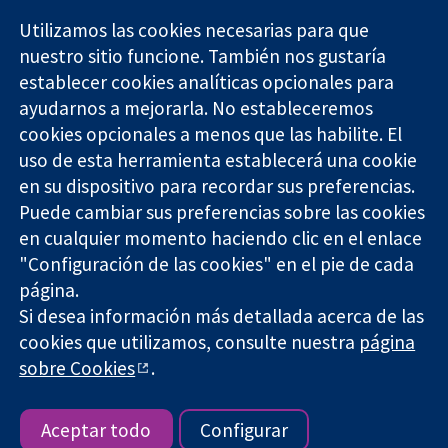
Utilizamos las cookies necesarias para que
nuestro sitio funcione. También nos gustaría
11-13 Cavendish
Contacto
establecer cookies analíticas opcionales para
Square
Noticias
ayudarnos a mejorarla. No estableceremos
Evidencia fiable.
Londres
Prensa
Decisiones
cookies opcionales a menos que las habilite. El
W1G 0AN
Sobre
informadas.
Reino Unido
nosotros
uso de esta herramienta establecerá una cookie
Mejor salud.
Empleo
en su dispositivo para recordar sus preferencias.
Cochrane
Puede cambiar sus preferencias sobre las cookies
Library
en cualquier momento haciendo clic en el enlace
"Configuración de las cookies" en el pie de cada
página.
The Cochrane Collaboration is a charity (no. 1045921) and a
Si desea información más detallada acerca de las
company limited by guarantee (no. 03044323) registered in
England & Wales. VAT registration number GB 718 2127 49.
cookies que utilizamos, consulte nuestra
página
sobre Cookies
.
Copyright © 2026 The Cochrane Collaboration
Términos y condiciones del sitio web
|
Responsabilidades
|
Privacidad
|
Política de cookies
|
Configuración de cookies
Aceptar todo
Configurar