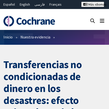
Español
English
فارسی
Français
Más idiomas
Русский
Hrvatski
Deutsch
Bahasa Malaysia
ไทย
繁體中文
简体中文
Cerrar búsqueda ✖
Filtros
Inicio
Nuestra evidencia
Transferencias no
condicionadas de
dinero en los
desastres: efecto