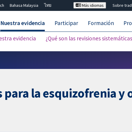
ch
Bahasa Malaysia
ไทย
Más idiomas
Sobre tra
Nuestra evidencia
Participar
Formación
Pro
estra evidencia
¿Qué son las revisiones sistemática
Cerrar búsqueda ✖
para la esquizofrenia y