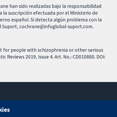
rane han sido realizadas bajo la responsabilidad
 la suscripción efectuada por el Ministerio de
bierno español. Si detecta algún problema con la
al Suport, cochrane@infoglobal-suport.com.
rt for people with schizophrenia or other serious
c Reviews 2019, Issue 4. Art. No.: CD010880. DOI:
11-13 Cavendish Square
kies
Londres
W1G 0AN