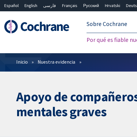
Español
English
فارسی
Français
Русский
Hrvatski
Deuts
繁體中文
简体中文
Sobre Cochrane
Por qué es fiable nu
Filtros
Inicio
Nuestra evidencia
Apoyo de compañeros 
mentales graves