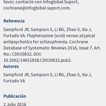
favor, contacte con Infoglobal Suport,
cochrane@infoglobal-suport.com.
Referencia
Sampford JR, Sampson S, Li BG, Zhao S, Xia J,
Furtado VA. Fluphenazine (oral) versus atypical
antipsychotics for schizophrenia. Cochrane
Database of Systematic Reviews 2016, Issue 7. Art.
No.: CD010832. DOI:
10.1002/14651858.CD010832.pub2.
Autores
Sampford JR
Sampson S
Li BG
Zhao S
Xia J
Furtado VA
Publicación
2 Julio 2016