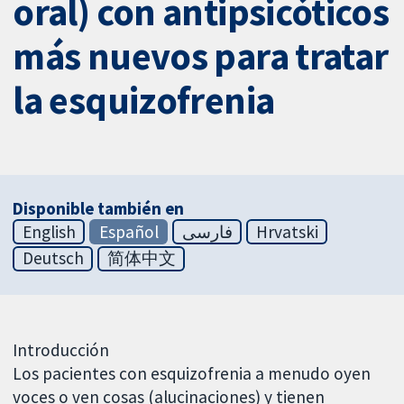
oral) con antipsicóticos
más nuevos para tratar
la esquizofrenia
Disponible también en
English
Español
فارسی
Hrvatski
Deutsch
简体中文
Introducción
Los pacientes con esquizofrenia a menudo oyen
voces o ven cosas (alucinaciones) y tienen