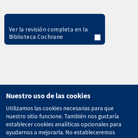
Ver la revisión completa en la
Biblioteca Cochrane
Nuestro uso de las cookies
Utilizamos las cookies necesarias para que
nuestro sitio funcione. También nos gustaría
11-13 Cavendish
Contacto
establecer cookies analíticas opcionales para
Square
Noticias
ayudarnos a mejorarla. No estableceremos
Evidencia fiable.
Londres
Prensa