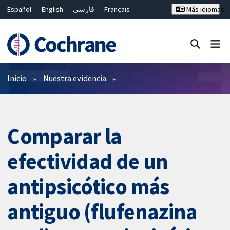
Español
English
فارسی
Français
Más idiomas
Русский
Hrvatski
Deutsch
Bahasa Malaysia
ไทย
繁體中文
简体中文
Cerrar búsqueda ✖
Filtros
Inicio
Nuestra evidencia
Comparar la
efectividad de un
antipsicótico más
antiguo (flufenazina