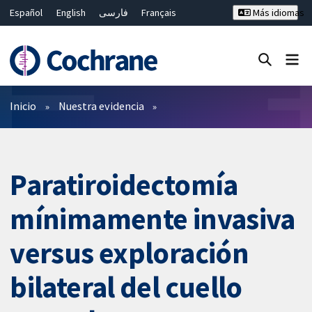
Español
English
فارسی
Français
Más idiomas
Русский
Hrvatski
Deutsch
Bahasa Malaysia
ไทย
繁體中文
简体中文
Cerrar búsqueda ✖
Filtros
Inicio
Nuestra evidencia
Paratiroidectomía
mínimamente invasiva
versus exploración
bilateral del cuello