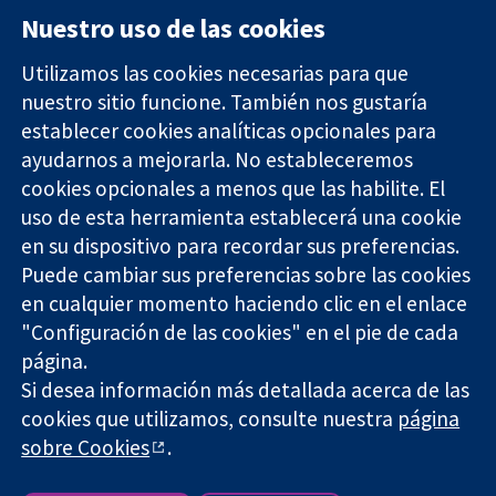
Nuestro uso de las cookies
Utilizamos las cookies necesarias para que
nuestro sitio funcione. También nos gustaría
11-13 Cavendish
Contacto
establecer cookies analíticas opcionales para
Square
Noticias
Evidencia fiable.
ayudarnos a mejorarla. No estableceremos
Londres
Prensa
Decisiones
W1G 0AN
Sobre
cookies opcionales a menos que las habilite. El
informadas.
Reino Unido
nosotros
uso de esta herramienta establecerá una cookie
Mejor salud.
Empleo
en su dispositivo para recordar sus preferencias.
Cochrane
Puede cambiar sus preferencias sobre las cookies
Library
en cualquier momento haciendo clic en el enlace
"Configuración de las cookies" en el pie de cada
página.
The Cochrane Collaboration is a charity (no. 1045921) and a
Si desea información más detallada acerca de las
company limited by guarantee (no. 03044323) registered in
England & Wales. VAT registration number GB 718 2127 49.
cookies que utilizamos, consulte nuestra
página
sobre Cookies
.
Copyright © 2026 The Cochrane Collaboration
Términos y condiciones del sitio web
|
Responsabilidades
|