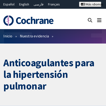
Español
English
فارسی
Français
Más idiomas
Русский
Hrvatski
Deutsch
Bahasa Malaysia
ไทย
繁體中文
简体中文
Cerrar búsqueda ✖
Filtros
Inicio
Nuestra evidencia
Anticoagulantes para
la hipertensión
pulmonar