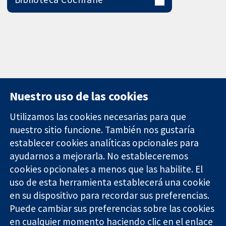
Nuestro uso de las cookies
Utilizamos las cookies necesarias para que
nuestro sitio funcione. También nos gustaría
11-13 Cavendish
Contacto
establecer cookies analíticas opcionales para
Square
Noticias
ayudarnos a mejorarla. No estableceremos
Evidencia fiable.
Londres
Prensa
Decisiones
cookies opcionales a menos que las habilite. El
W1G 0AN
Sobre
informadas.
Reino Unido
nosotros
uso de esta herramienta establecerá una cookie
Mejor salud.
Empleo
en su dispositivo para recordar sus preferencias.
Cochrane
Puede cambiar sus preferencias sobre las cookies
Library
en cualquier momento haciendo clic en el enlace