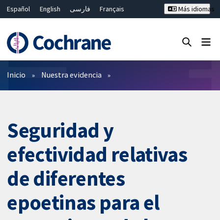
Español
English
فارسی
Français
Más idiomas
Русский
Hrvatski
Deutsch
Bahasa Malaysia
ไทย
繁體中文
简体中文
Cerrar búsqueda ✖
Filtros
Inicio
Nuestra evidencia
Seguridad y
efectividad relativas
de diferentes
epoetinas para el