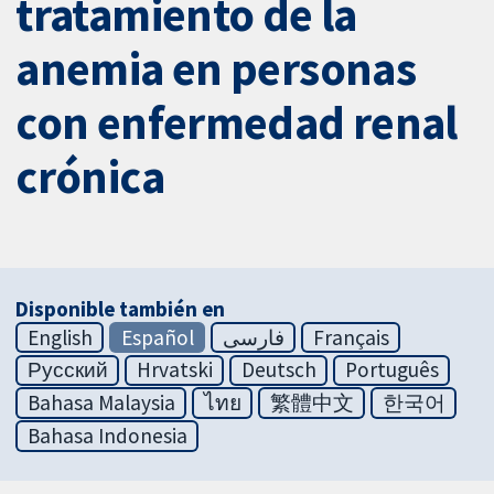
tratamiento de la
anemia en personas
con enfermedad renal
crónica
Disponible también en
English
Español
فارسی
Français
Русский
Hrvatski
Deutsch
Português
Bahasa Malaysia
ไทย
繁體中文
한국어
Bahasa Indonesia