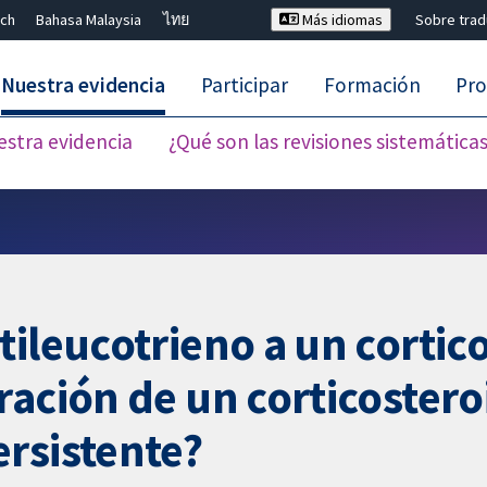
ch
Bahasa Malaysia
ไทย
Más idiomas
Sobre tra
Nuestra evidencia
Participar
Formación
Pro
estra evidencia
¿Qué son las revisiones sistemática
Cerrar búsqueda ✖
tileucotrieno a un cortic
ración de un corticostero
rsistente?