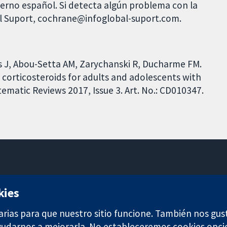
bierno español. Si detecta algún problema con la
al Suport, cochrane@infoglobal-suport.com.
 J, Abou-Setta AM, Zarychanski R, Ducharme FM.
 corticosteroids for adults and adolescents with
matic Reviews 2017, Issue 3. Art. No.: CD010347.
11-13 Cavendish Square
kies
Londres
W1G 0AN
arias para que nuestro sitio funcione. También nos gus
Reino Unido
ayudarnos a mejorarla. No estableceremos cookies opci