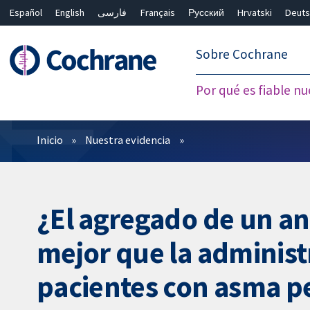
Español
English
فارسی
Français
Русский
Hrvatski
Deuts
繁體中文
简体中文
Sobre Cochrane
Por qué es fiable nu
Filtros
Inicio
Nuestra evidencia
¿El agregado de un an
mejor que la administ
pacientes con asma pe