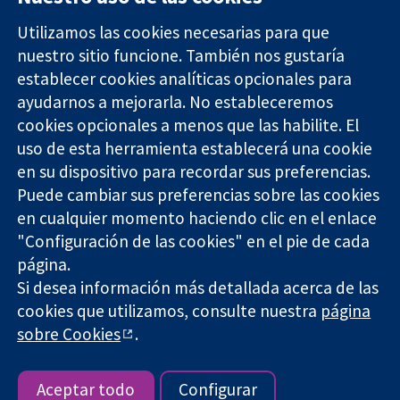
Utilizamos las cookies necesarias para que
nuestro sitio funcione. También nos gustaría
11-13 Cavendish
Contacto
establecer cookies analíticas opcionales para
Square
Noticias
ayudarnos a mejorarla. No estableceremos
Evidencia fiable.
Londres
Prensa
Decisiones
cookies opcionales a menos que las habilite. El
W1G 0AN
Sobre
informadas.
Reino Unido
nosotros
uso de esta herramienta establecerá una cookie
Mejor salud.
Empleo
en su dispositivo para recordar sus preferencias.
Cochrane
Puede cambiar sus preferencias sobre las cookies
Library
en cualquier momento haciendo clic en el enlace
"Configuración de las cookies" en el pie de cada
página.
The Cochrane Collaboration is a charity (no. 1045921) and a
Si desea información más detallada acerca de las
company limited by guarantee (no. 03044323) registered in
cookies que utilizamos, consulte nuestra
página
England & Wales. VAT registration number GB 718 2127 49.
sobre Cookies
.
Copyright © 2026 The Cochrane Collaboration
Términos y condiciones del sitio web
|
Responsabilidades
|
Privacidad
|
Política de cookies
|
Configuración de cookies
Aceptar todo
Configurar