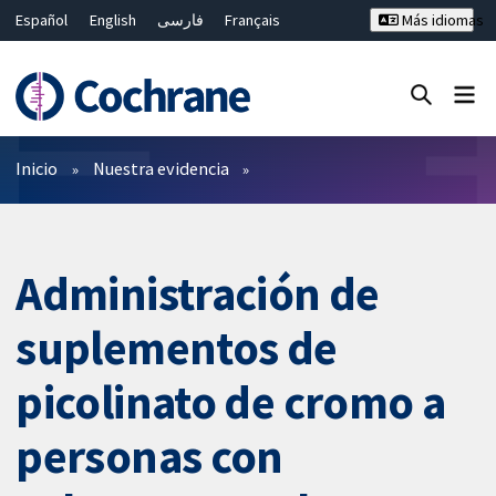
Español
English
فارسی
Français
Más idiomas
Русский
Hrvatski
Deutsch
Bahasa Malaysia
ไทย
繁體中文
简体中文
Cerrar búsqueda ✖
Filtros
Inicio
Nuestra evidencia
Administración de
suplementos de
picolinato de cromo a
personas con