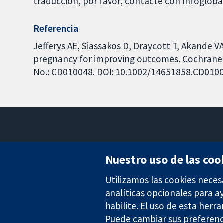
traducción, por favor, contacte con Infoglob
Referencia
Jefferys AE, Siassakos D, Draycott T, Akande VA
pregnancy for improving outcomes. Cochrane D
No.: CD010048. DOI: 10.1002/14651858.CD010
Nuestro uso de las coo
Utilizamos las cookies neces
Evidencia fiable.
Decisiones informadas.
analíticas opcionales para 
Mejor salud.
habilite. El uso de esta herr
Puede cambiar sus preferenc