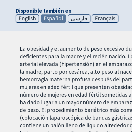
Disponible también en
English
Español
فارسی
Français
La obesidad y el aumento de peso excesivo du
deficientes para la madre y el recién nacido. 
arterial elevada (hipertensión) en el embara
la madre, parto por cesárea, alto peso al nac
hemorragia materna profusa después del part
mujeres en edad fértil que presentan obesid
número de mujeres en edad fértil sometidas a l
ha dado lugar a un mayor número de embaraza
de peso. El procedimiento bariátrico más comú
(colocación laparoscópica de bandas gástricas
contiene un balón lleno de líquido alrededor d