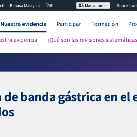
ch
Bahasa Malaysia
ไทย
Más idiomas
Sobre tra
Nuestra evidencia
Participar
Formación
Pro
estra evidencia
¿Qué son las revisiones sistemática
Cerrar búsqueda ✖
n de banda gástrica en el
dos