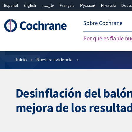
Español
English
فارسی
Français
Русский
Hrvatski
Deuts
繁體中文
简体中文
Sobre Cochrane
Por qué es fiable nu
Filtros
Inicio
Nuestra evidencia
Desinflación del baló
mejora de los resulta