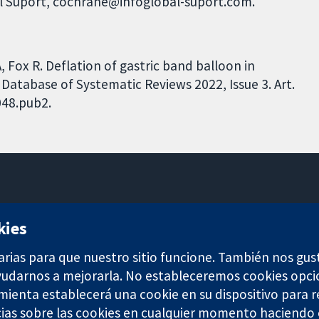
al Suport, cochrane@infoglobal-suport.com.
, Fox R. Deflation of gastric band balloon in
atabase of Systematic Reviews 2022, Issue 3. Art.
048.pub2.
11-13 Cavendish Square
kies
Londres
W1G 0AN
arias para que nuestro sitio funcione. También nos gus
Reino Unido
ayudarnos a mejorarla. No estableceremos cookies opci
amienta establecerá una cookie en su dispositivo para r
ias sobre las cookies en cualquier momento haciendo c