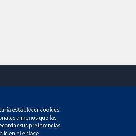
Contacto
Noticias
Prensa
taría establecer cookies
Sobre nosotros
onales a menos que las
Empleo
ecordar sus preferencias.
Cochrane Library
lic en el enlace