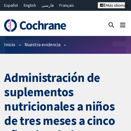
Español
English
فارسی
Français
Más idiomas
Русский
Hrvatski
Deutsch
Bahasa Malaysia
ไทย
繁體中文
简体中文
Cerrar búsqueda ✖
Filtros
Inicio
Nuestra evidencia
Administración de
suplementos
nutricionales a niños
de tres meses a cinco