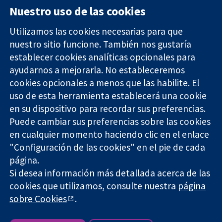
Nuestro uso de las cookies
Utilizamos las cookies necesarias para que
nuestro sitio funcione. También nos gustaría
11-13 Cavendish
Contacto
establecer cookies analíticas opcionales para
Square
Noticias
ayudarnos a mejorarla. No estableceremos
Evidencia fiable.
Londres
Prensa
Decisiones
cookies opcionales a menos que las habilite. El
W1G 0AN
Sobre
informadas.
Reino Unido
nosotros
uso de esta herramienta establecerá una cookie
Mejor salud.
Empleo
en su dispositivo para recordar sus preferencias.
Cochrane
Puede cambiar sus preferencias sobre las cookies
Library
en cualquier momento haciendo clic en el enlace
"Configuración de las cookies" en el pie de cada
página.
The Cochrane Collaboration is a charity (no. 1045921) and a
Si desea información más detallada acerca de las
company limited by guarantee (no. 03044323) registered in
cookies que utilizamos, consulte nuestra
página
England & Wales. VAT registration number GB 718 2127 49.
sobre Cookies
.
Copyright © 2026 The Cochrane Collaboration
Términos y condiciones del sitio web
|
Responsabilidades
|