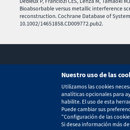
Debieux P, Franciozi CES, Lenza M, Tamaoki MJ
Bioabsorbable versus metallic interference scre
reconstruction. Cochrane Database of Systemat
10.1002/14651858.CD009772.pub2.
Nuestro uso de las coo
Utilizamos las cookies neces
Evidencia fiable.
Decisiones informadas.
analíticas opcionales para 
Mejor salud.
habilite. El uso de esta herr
Puede cambiar sus preferenc
"Configuración de las cookie
The Cochrane Collaboration is a charity (no. 1045921) and a comp
Si desea información más det