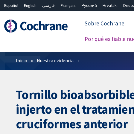
Español
English
فارسی
Français
Русский
Hrvatski
Deuts
繁體中文
简体中文
Sobre Cochrane
Por qué es fiable nu
Filtros
Inicio
Nuestra evidencia
Tornillo bioabsorbible
injerto en el tratamie
cruciformes anterior