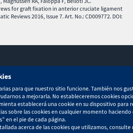
, Magnussen RA, Faloppa F, Belloti JC.
ws for graft fixation in anterior cruciate ligament
ic Reviews 2016, Issue 7. Art. No.: CD009772. DOI:
11-13 Cavendish Square
kies
Londres
W1G 0AN
arias para que nuestro sitio funcione. También nos gus
Reino Unido
ayudarnos a mejorarla. No estableceremos cookies opci
amienta establecerá una cookie en su dispositivo para r
ias sobre las cookies en cualquier momento haciendo c
s" en el pie de cada página.
any limited by guarantee (no. 03044323) registered in England & W
allada acerca de las cookies que utilizamos, consulte