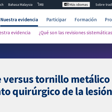
ch
Bahasa Malaysia
ไทย
Más idiomas
Sobre tra
Nuestra evidencia
Participar
Formación
Pro
estra evidencia
¿Qué son las revisiones sistemática
Cerrar búsqueda ✖
 versus tornillo metálico p
nto quirúrgico de la lesi