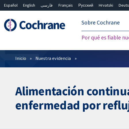
Español
English
فارسی
Français
Русский
Hrvatski
Deuts
繁體中文
简体中文
Sobre Cochrane
Por qué es fiable nu
Filtros
Inicio
Nuestra evidencia
Alimentación continua
enfermedad por reflu