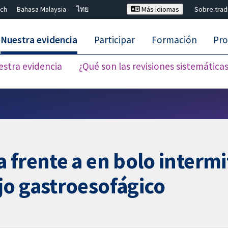
ch
Bahasa Malaysia
ไทย
Más idiomas
Sobre tra
Nuestra evidencia
Participar
Formación
Pro
estra evidencia
¿Qué son las revisiones sistemática
Cerrar búsqueda ✖
 frente a en bolo intermi
jo gastroesofágico