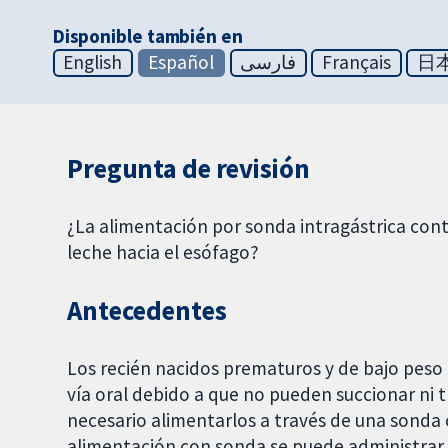
Disponible también en
English
Español
فارسی
Français
日
Pregunta de revisión
¿La alimentación por sonda intragástrica cont
leche hacia el esófago?
Antecedentes
Los recién nacidos prematuros y de bajo peso 
vía oral debido a que no pueden succionar ni t
necesario alimentarlos a través de una sonda 
alimentación con sonda se puede administrar