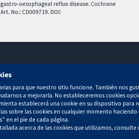
h gastro-oesophageal reflux disease. Cochrane
Art. No.: CD009719. DOI:
11-13 Cavendish Square
kies
Londres
W1G 0AN
arias para que nuestro sitio funcione. También nos gus
Reino Unido
ayudarnos a mejorarla. No estableceremos cookies opci
amienta establecerá una cookie en su dispositivo para r
ias sobre las cookies en cualquier momento haciendo c
s" en el pie de cada página.
any limited by guarantee (no. 03044323) registered in England & W
allada acerca de las cookies que utilizamos, consulte