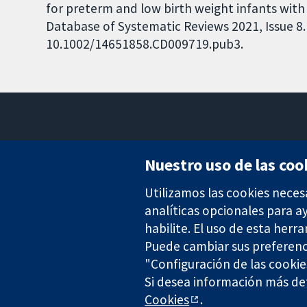
for preterm and low birth weight infants wit
Database of Systematic Reviews 2021, Issue 8. 
10.1002/14651858.CD009719.pub3.
Nuestro uso de las coo
Utilizamos las cookies neces
Evidencia fiable.
Decisiones informadas.
analíticas opcionales para 
Mejor salud.
habilite. El uso de esta herr
Puede cambiar sus preferenc
"Configuración de las cookie
The Cochrane Collaboration is a charity (no. 1045921) and a comp
Si desea información más det
Cookies
.