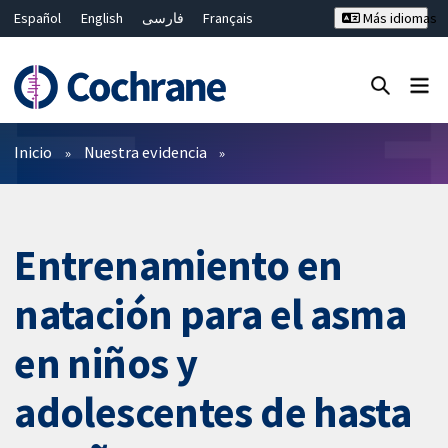
Español
English
فارسی
Français
Más idiomas
Русский
Hrvatski
Deutsch
Bahasa Malaysia
ไทย
繁體中文
简体中文
Cerrar búsqueda ✖
Filtros
Inicio
Nuestra evidencia
Entrenamiento en
natación para el asma
en niños y
adolescentes de hasta