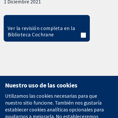
1 Diciembre 2021
Ver la revisión completa en la
Biblioteca Cochrane
Nuestro uso de las cookies
Utilizamos las cookies necesarias para que
nuestro sitio funcione. También nos gustaría
11-13 Cavendish
Contacto
establecer cookies analíticas opcionales para
Square
Noticias
ayudarnos a mejorarla. No estableceremos
Evidencia fiable.
Londres
Prensa