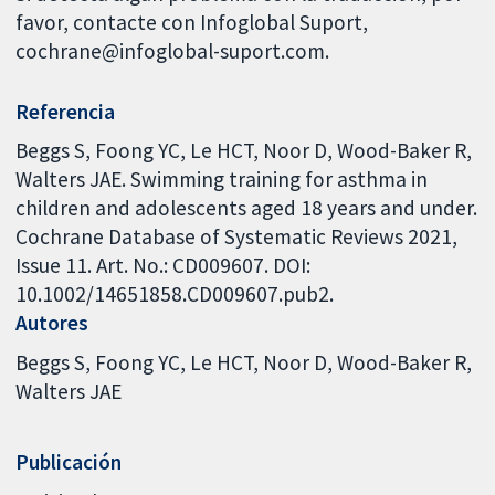
favor, contacte con Infoglobal Suport,
cochrane@infoglobal-suport.com.
Referencia
Beggs S, Foong YC, Le HCT, Noor D, Wood-Baker R,
Walters JAE. Swimming training for asthma in
children and adolescents aged 18 years and under.
Cochrane Database of Systematic Reviews 2021,
Issue 11. Art. No.: CD009607. DOI:
10.1002/14651858.CD009607.pub2.
Autores
Beggs S
Foong YC
Le HCT
Noor D
Wood-Baker R
Walters JAE
Publicación