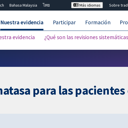
ch
Bahasa Malaysia
ไทย
Más idiomas
Sobre tra
Nuestra evidencia
Participar
Formación
Pro
estra evidencia
¿Qué son las revisiones sistemática
Cerrar búsqueda ✖
matasa para las pacientes