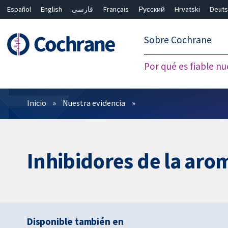
Español
English
فارسی
Français
Русский
Hrvatski
Deuts
繁體中文
简体中文
Sobre Cochrane
Por qué es fiable nu
Filtros
Inicio
Nuestra evidencia
Inhibidores de la aro
Disponible también en