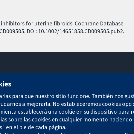
inhibitors for uterine fibroids. Cochrane Database
o.: CD009505. DOI: 10.1002/14651858.CD009505.pub2.
11-13 Cavendish Square
kies
Londres
W1G 0AN
arias para que nuestro sitio funcione. También nos gus
Reino Unido
ayudarnos a mejorarla. No estableceremos cookies opci
amienta establecerá una cookie en su dispositivo para r
ias sobre las cookies en cualquier momento haciendo c
s" en el pie de cada página.