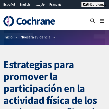
Español
English
فارسی
Français
Más idiomas
Русский
Hrvatski
Deutsch
Bahasa Malaysia
ไทย
繁體中文
简体中文
Cerrar búsqueda ✖
Filtros
Inicio
Nuestra evidencia
Estrategias para
promover la
participación en la
actividad física de los