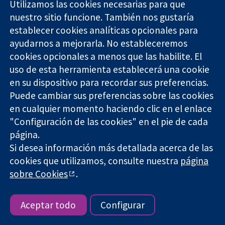
Utilizamos las cookies necesarias para que
nuestro sitio funcione. También nos gustaría
11-13 Cavendish
Contacto
establecer cookies analíticas opcionales para
Square
Noticias
ayudarnos a mejorarla. No estableceremos
Evidencia fiable.
Londres
Prensa
Decisiones
cookies opcionales a menos que las habilite. El
W1G 0AN
Sobre
informadas.
Reino Unido
nosotros
uso de esta herramienta establecerá una cookie
Mejor salud.
Empleo
en su dispositivo para recordar sus preferencias.
Cochrane
Puede cambiar sus preferencias sobre las cookies
Library
en cualquier momento haciendo clic en el enlace
"Configuración de las cookies" en el pie de cada
página.
The Cochrane Collaboration is a charity (no. 1045921) and a
Si desea información más detallada acerca de las
company limited by guarantee (no. 03044323) registered in
cookies que utilizamos, consulte nuestra
página
England & Wales. VAT registration number GB 718 2127 49.
sobre Cookies
.
Copyright © 2026 The Cochrane Collaboration
Términos y condiciones del sitio web
|
Responsabilidades
|
Privacidad
|
Política de cookies
|
Configuración de cookies
Aceptar todo
Configurar