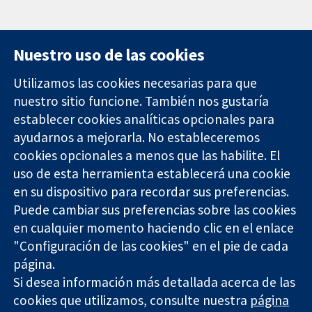
Nuestro uso de las cookies
Utilizamos las cookies necesarias para que
nuestro sitio funcione. También nos gustaría
11-13 Cavendish
Contacto
establecer cookies analíticas opcionales para
Square
Noticias
ayudarnos a mejorarla. No estableceremos
Evidencia fiable.
Londres
Prensa
Decisiones
cookies opcionales a menos que las habilite. El
W1G 0AN
Sobre
informadas.
Reino Unido
nosotros
uso de esta herramienta establecerá una cookie
Mejor salud.
Empleo
en su dispositivo para recordar sus preferencias.
Cochrane
Puede cambiar sus preferencias sobre las cookies
Library
en cualquier momento haciendo clic en el enlace
"Configuración de las cookies" en el pie de cada
página.
The Cochrane Collaboration is a charity (no. 1045921) and a
Si desea información más detallada acerca de las
company limited by guarantee (no. 03044323) registered in
cookies que utilizamos, consulte nuestra
página
England & Wales. VAT registration number GB 718 2127 49.