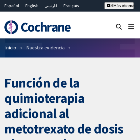
Español
English
فارسی
Français
Más idiomas
Русский
Hrvatski
Deutsch
Bahasa Malaysia
ไทย
繁體中文
简体中文
Cerrar búsqueda ✖
Filtros
Inicio
Nuestra evidencia
Función de la
quimioterapia
adicional al
metotrexato de dosis