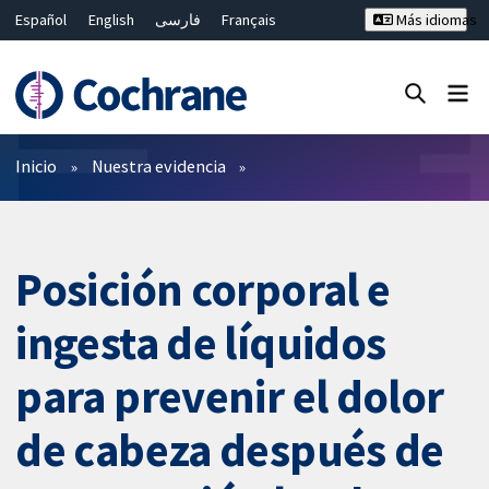
Español
English
فارسی
Français
Más idiomas
Русский
Hrvatski
Deutsch
Bahasa Malaysia
ไทย
繁體中文
简体中文
Cerrar búsqueda ✖
Filtros
Inicio
Nuestra evidencia
Posición corporal e
ingesta de líquidos
para prevenir el dolor
de cabeza después de