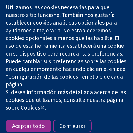
Utilizamos las cookies necesarias para que
nuestro sitio funcione. También nos gustaría
11-13 Cavendish
Contacto
establecer cookies analíticas opcionales para
Square
Noticias
ayudarnos a mejorarla. No estableceremos
Evidencia fiable.
Londres
Prensa
Decisiones
cookies opcionales a menos que las habilite. El
W1G 0AN
Sobre
informadas.
Reino Unido
nosotros
uso de esta herramienta establecerá una cookie
Mejor salud.
Empleo
en su dispositivo para recordar sus preferencias.
Cochrane
Puede cambiar sus preferencias sobre las cookies
Library
en cualquier momento haciendo clic en el enlace
"Configuración de las cookies" en el pie de cada
página.
The Cochrane Collaboration is a charity (no. 1045921) and a
Si desea información más detallada acerca de las
company limited by guarantee (no. 03044323) registered in
England & Wales. VAT registration number GB 718 2127 49.
cookies que utilizamos, consulte nuestra
página
sobre Cookies
.
Copyright © 2026 The Cochrane Collaboration
Términos y condiciones del sitio web
|
Responsabilidades
|
Privacidad
|
Política de cookies
|
Configuración de cookies
Aceptar todo
Configurar