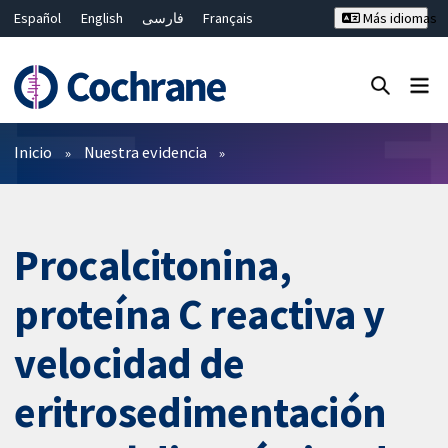
Español
English
فارسی
Français
Más idiomas
Русский
Hrvatski
Deutsch
Bahasa Malaysia
ไทย
繁體中文
简体中文
Cerrar búsqueda ✖
Filtros
Inicio
Nuestra evidencia
Procalcitonina,
proteína C reactiva y
velocidad de
eritrosedimentación