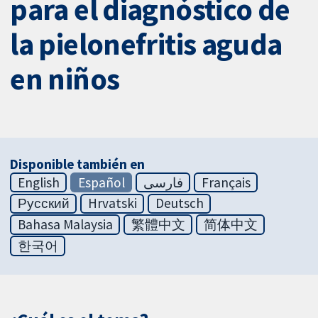
para el diagnóstico de
la pielonefritis aguda
en niños
Disponible también en
English
Español
فارسی
Français
Русский
Hrvatski
Deutsch
Bahasa Malaysia
繁體中文
简体中文
한국어