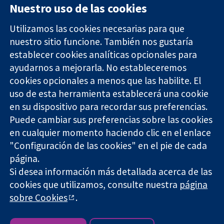
Nuestro uso de las cookies
Utilizamos las cookies necesarias para que
nuestro sitio funcione. También nos gustaría
11-13 Cavendish
Contacto
establecer cookies analíticas opcionales para
Square
Noticias
ayudarnos a mejorarla. No estableceremos
Evidencia fiable.
Londres
Prensa
Decisiones
W1G 0AN
Sobre
cookies opcionales a menos que las habilite. El
informadas.
Reino Unido
nosotros
uso de esta herramienta establecerá una cookie
Mejor salud.
Empleo
en su dispositivo para recordar sus preferencias.
Cochrane
Puede cambiar sus preferencias sobre las cookies
Library
en cualquier momento haciendo clic en el enlace
"Configuración de las cookies" en el pie de cada
página.
The Cochrane Collaboration is a charity (no. 1045921) and a
Si desea información más detallada acerca de las
company limited by guarantee (no. 03044323) registered in
England & Wales. VAT registration number GB 718 2127 49.
cookies que utilizamos, consulte nuestra
página
sobre Cookies
.
Copyright © 2026 The Cochrane Collaboration
Términos y condiciones del sitio web
|
Responsabilidades
|