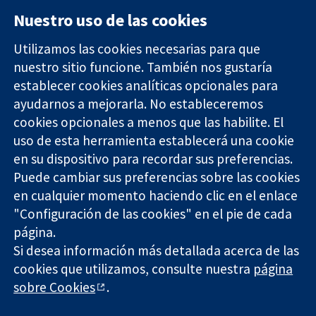
Nuestro uso de las cookies
Utilizamos las cookies necesarias para que
nuestro sitio funcione. También nos gustaría
11-13 Cavendish
Contacto
establecer cookies analíticas opcionales para
Square
Noticias
ayudarnos a mejorarla. No estableceremos
Evidencia fiable.
Londres
Prensa
Decisiones
cookies opcionales a menos que las habilite. El
W1G 0AN
Sobre
informadas.
Reino Unido
nosotros
uso de esta herramienta establecerá una cookie
Mejor salud.
Empleo
en su dispositivo para recordar sus preferencias.
Cochrane
Puede cambiar sus preferencias sobre las cookies
Library
en cualquier momento haciendo clic en el enlace
"Configuración de las cookies" en el pie de cada
página.
The Cochrane Collaboration is a charity (no. 1045921) and a
Si desea información más detallada acerca de las
company limited by guarantee (no. 03044323) registered in
cookies que utilizamos, consulte nuestra
página
England & Wales. VAT registration number GB 718 2127 49.
sobre Cookies
.
Copyright © 2026 The Cochrane Collaboration
Términos y condiciones del sitio web
|
Responsabilidades
|