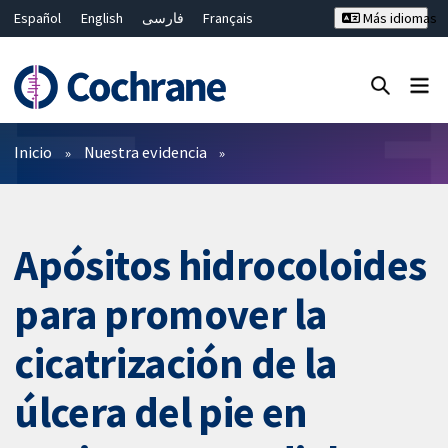
Español
English
فارسی
Français
Más idiomas
Русский
Hrvatski
Deutsch
Bahasa Malaysia
ไทย
繁體中文
简体中文
Cerrar búsqueda ✖
Filtros
Inicio
Nuestra evidencia
Apósitos hidrocoloides
para promover la
cicatrización de la
úlcera del pie en